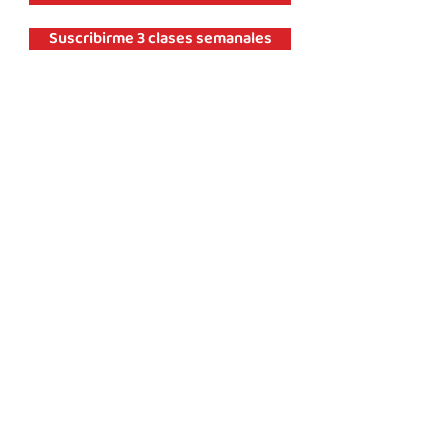
Suscribirme 3 clases semanales
Tienes mas preguntas, ¡Contáctanos!
askamexicanspanishlessons@gmail.com